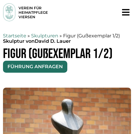
VEREIN FÜR
HEIMATPFLEGE
VIERSEN
Startseite
»
Skulpturen
»
Figur (Gußexemplar 1/2)
Skulptur von
David D. Lauer
Figur (Gußexemplar 1/2)
FÜHRUNG ANFRAGEN