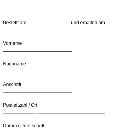
________________________________________________
Bestellt am ________________ und erhalten am
________________.
Vorname
__________________________
Nachname
__________________________
Anschrift
__________________________
Postleitzahl / Ort
____________ __________________________
Datum / Unterschrift
____________ __________________________