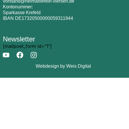
vorstand@heimatverein-viersen.de
Kontonummer:
Sparkasse Krefeld
IBAN DE17320500000059311944
Newsletter
[mailpoet_form id="1"]
Webdesign by Weis Digital