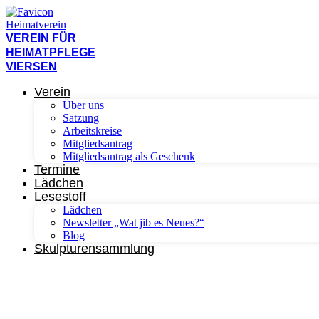
Zum
Inhalt
wechseln
VEREIN FÜR
HEIMATPFLEGE
VIERSEN
Verein
Über uns
Satzung
Arbeitskreise
Mitgliedsantrag
Mitgliedsantrag als Geschenk
Termine
Lädchen
Lesestoff
Lädchen
Newsletter „Wat jib es Neues?“
Blog
Skulpturensammlung