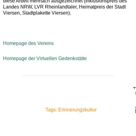
diese Arbeit mehrfach ausgezeichnet (Inklusionspreis des
Landes NRW, LVR Rheinlandtaler, Heimatpreis der Stadt
Viersen, Stadtplakette Viersen).
Homepage des Vereins
Homepage der Virtuellen Gedenkstätte
T
Tags: Erinnerungskultur