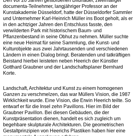
Den vor 20 Jahren gestorbenen Bildhauer, zweimaliger
documenta-Teilnehmer, langjähriger Professor an der
Kunstakademie Düsseldorf, hatte der Düsseldorfer Sammler
und Unternehmer Karl-Heinrich Müller ins Boot geholt, als er
in den achtziger Jahren den Entschluss fasste, den
verwilderten Park mit historischem Baum- und
Pflanzenbestand in seine Obhut zu nehmen. Müller suchte
eine neue Heimat für seine Sammlung, die Kunst- und
Kulturobjekte aus zwei Jahrtausenden und verschiedenen
Ländern in einen Dialog bringt. Beratenden und tatkräftigen
Beistand hierbei leisteten neben Heerich der Künstler
Gotthard Graubner und der Landschaftsplaner Bernhard
Korte.
Landschaft, Architektur und Kunst zu einem homogenen
Ganzen zu verschmelzen, das war Müllers Vision, die 1987
Wirklichkeit wurde. Eine Vision, die Erwin Heerich teilte. So
entwarf er für die Insel zehn Pavillons. Hier im Bild der
Graubner Pavillon. Bei diesen Gebäuden, die der
Kunstpräsentation dienen, handelt es sich zugleich um
begehbare skulpturale Architekturen. Die geometrischen
Gestaltprinzipien von Heerichs Plastiken haben hier eine