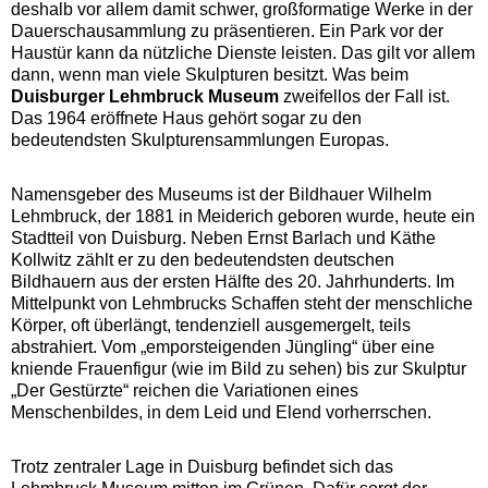
deshalb vor allem damit schwer, großformatige Werke in der
Dauerschausammlung zu präsentieren. Ein Park vor der
Haustür kann da nützliche Dienste leisten. Das gilt vor allem
dann, wenn man viele Skulpturen besitzt. Was beim
Duisburger Lehmbruck Museum
zweifellos der Fall ist.
Das 1964 eröffnete Haus gehört sogar zu den
bedeutendsten Skulpturensammlungen Europas.
Namensgeber des Museums ist der Bildhauer Wilhelm
Lehmbruck, der 1881 in Meiderich geboren wurde, heute ein
Stadtteil von Duisburg. Neben Ernst Barlach und Käthe
Kollwitz zählt er zu den bedeutendsten deutschen
Bildhauern aus der ersten Hälfte des 20. Jahrhunderts. Im
Mittelpunkt von Lehmbrucks Schaffen steht der menschliche
Körper, oft überlängt, tendenziell ausgemergelt, teils
abstrahiert. Vom „emporsteigenden Jüngling“ über eine
kniende Frauenfigur (wie im Bild zu sehen) bis zur Skulptur
„Der Gestürzte“ reichen die Variationen eines
Menschenbildes, in dem Leid und Elend vorherrschen.
Trotz zentraler Lage in Duisburg befindet sich das