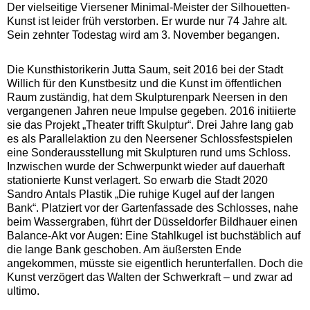
Der vielseitige Viersener Minimal-Meister der Silhouetten-
Kunst ist leider früh verstorben. Er wurde nur 74 Jahre alt.
Sein zehnter Todestag wird am 3. November begangen.
Die Kunsthistorikerin Jutta Saum, seit 2016 bei der Stadt
Willich für den Kunstbesitz und die Kunst im öffentlichen
Raum zuständig, hat dem Skulpturenpark Neersen in den
vergangenen Jahren neue Impulse gegeben. 2016 initiierte
sie das Projekt „Theater trifft Skulptur“. Drei Jahre lang gab
es als Parallelaktion zu den Neersener Schlossfestspielen
eine Sonderausstellung mit Skulpturen rund ums Schloss.
Inzwischen wurde der Schwerpunkt wieder auf dauerhaft
stationierte Kunst verlagert. So erwarb die Stadt 2020
Sandro Antals Plastik „Die ruhige Kugel auf der langen
Bank“. Platziert vor der Gartenfassade des Schlosses, nahe
beim Wassergraben, führt der Düsseldorfer Bildhauer einen
Balance-Akt vor Augen: Eine Stahlkugel ist buchstäblich auf
die lange Bank geschoben. Am äußersten Ende
angekommen, müsste sie eigentlich herunterfallen. Doch die
Kunst verzögert das Walten der Schwerkraft – und zwar ad
ultimo.