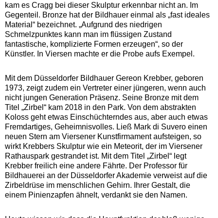
kam es Cragg bei dieser Skulptur erkennbar nicht an. Im
Gegenteil. Bronze hat der Bildhauer einmal als „fast ideales
Material“ bezeichnet. „Aufgrund des niedrigen
Schmelzpunktes kann man im flüssigen Zustand
fantastische, komplizierte Formen erzeugen“, so der
Künstler. In Viersen machte er die Probe aufs Exempel.
Mit dem Düsseldorfer Bildhauer Gereon Krebber, geboren
1973, zeigt zudem ein Vertreter einer jüngeren, wenn auch
nicht jungen Generation Präsenz. Seine Bronze mit dem
Titel „Zirbel“ kam 2018 in den Park. Von dem abstrakten
Koloss geht etwas Einschüchterndes aus, aber auch etwas
Fremdartiges, Geheimnisvolles. Ließ Mark di Suvero einen
neuen Stern am Viersener Kunstfirmament aufsteigen, so
wirkt Krebbers Skulptur wie ein Meteorit, der im Viersener
Rathauspark gestrandet ist. Mit dem Titel „Zirbel“ legt
Krebber freilich eine andere Fährte. Der Professor für
Bildhauerei an der Düsseldorfer Akademie verweist auf die
Zirbeldrüse im menschlichen Gehirn. Ihrer Gestalt, die
einem Pinienzapfen ähnelt, verdankt sie den Namen.