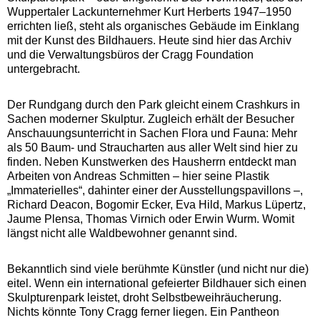
Wuppertaler Lackunternehmer Kurt Herberts 1947–1950
errichten ließ, steht als organisches Gebäude im Einklang
mit der Kunst des Bildhauers. Heute sind hier das Archiv
und die Verwaltungsbüros der Cragg Foundation
untergebracht.
Der Rundgang durch den Park gleicht einem Crashkurs in
Sachen moderner Skulptur. Zugleich erhält der Besucher
Anschauungsunterricht in Sachen Flora und Fauna: Mehr
als 50 Baum- und Straucharten aus aller Welt sind hier zu
finden. Neben Kunstwerken des Hausherrn entdeckt man
Arbeiten von Andreas Schmitten – hier seine Plastik
„Immaterielles“, dahinter einer der Ausstellungspavillons –,
Richard Deacon, Bogomir Ecker, Eva Hild, Markus Lüpertz,
Jaume Plensa, Thomas Virnich oder Erwin Wurm. Womit
längst nicht alle Waldbewohner genannt sind.
Bekanntlich sind viele berühmte Künstler (und nicht nur die)
eitel. Wenn ein international gefeierter Bildhauer sich einen
Skulpturenpark leistet, droht Selbstbeweihräucherung.
Nichts könnte Tony Cragg ferner liegen. Ein Pantheon