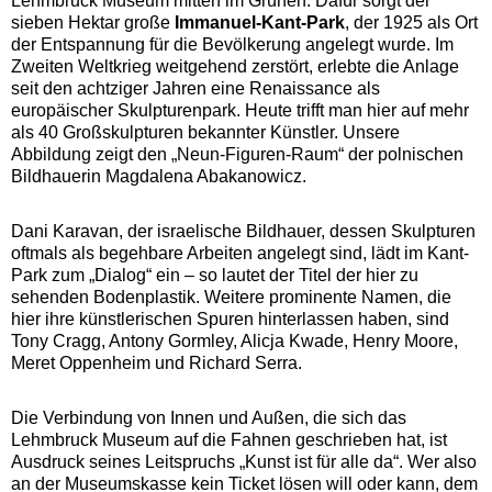
Lehmbruck Museum mitten im Grünen. Dafür sorgt der
sieben Hektar große
Immanuel-Kant-Park
, der 1925 als Ort
der Entspannung für die Bevölkerung angelegt wurde. Im
Zweiten Weltkrieg weitgehend zerstört, erlebte die Anlage
seit den achtziger Jahren eine Renaissance als
europäischer Skulpturenpark. Heute trifft man hier auf mehr
als 40 Großskulpturen bekannter Künstler. Unsere
Abbildung zeigt den „Neun-Figuren-Raum“ der polnischen
Bildhauerin Magdalena Abakanowicz.
Dani Karavan, der israelische Bildhauer, dessen Skulpturen
oftmals als begehbare Arbeiten angelegt sind, lädt im Kant-
Park zum „Dialog“ ein – so lautet der Titel der hier zu
sehenden Bodenplastik. Weitere prominente Namen, die
hier ihre künstlerischen Spuren hinterlassen haben, sind
Tony Cragg, Antony Gormley, Alicja Kwade, Henry Moore,
Meret Oppenheim und Richard Serra.
Die Verbindung von Innen und Außen, die sich das
Lehmbruck Museum auf die Fahnen geschrieben hat, ist
Ausdruck seines Leitspruchs „Kunst ist für alle da“. Wer also
an der Museumskasse kein Ticket lösen will oder kann, dem