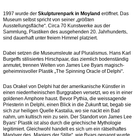
1997 wurde der
Skulpturenpark in Moyland
eröffnet. Das
Museum selbst spricht von seiner „größten
Ausstellungsfläche“. Circa 70 Kunstwerke aus der
Sammlung, Plastiken des ausgehenden 20. Jahrhunderts,
sind dauerhaft unter freiem Himmel platziert.
Dabei setzen die Museumsleute auf Pluralismus. Hans Karl
Burgeffs stilisiertes Hirschpaar, das ziemlich bodenständig
anmutet, trennen Welten von James Lee Byars magisch-
geheimnisvoller Plastik „The Spinning Oracle of Delphi“.
Das Orakel von Delphi hat der amerikanische Künstler in
einen niederrheinischen Burggraben versetzt, wo es in einer
goldenen Amphore haust. Bevor Pythia, die weissagende
Priesterin in Delphi, einen Blick in die Zukunft tat, begab sie
sich zur heiligen Quelle Kastalia, wo sie nackt ein Bad
nahm, um kultisch rein zu sein. Der Standort von James Lee
Byars‘ Plastik ist also durch die griechische Mythologie
legitimiert. Gleichwohl handelt es sich um ein rätselhaftes
Manöver des „Magiers der Stille“, wie Byars genannt wurde.