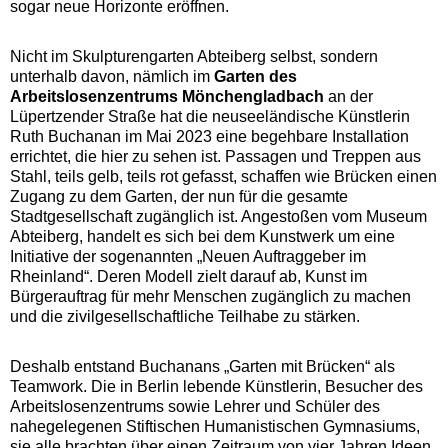
sogar neue Horizonte eröffnen.
Nicht im Skulpturengarten Abteiberg selbst, sondern
unterhalb davon, nämlich im
Garten des
Arbeitslosenzentrums Mönchengladbach
an der
Lüpertzender Straße hat die neuseeländische Künstlerin
Ruth Buchanan im Mai 2023 eine begehbare Installation
errichtet, die hier zu sehen ist. Passagen und Treppen aus
Stahl, teils gelb, teils rot gefasst, schaffen wie Brücken einen
Zugang zu dem Garten, der nun für die gesamte
Stadtgesellschaft zugänglich ist. Angestoßen vom Museum
Abteiberg, handelt es sich bei dem Kunstwerk um eine
Initiative der sogenannten „Neuen Auftraggeber im
Rheinland“. Deren Modell zielt darauf ab, Kunst im
Bürgerauftrag für mehr Menschen zugänglich zu machen
und die zivilgesellschaftliche Teilhabe zu stärken.
Deshalb entstand Buchanans „Garten mit Brücken“ als
Teamwork. Die in Berlin lebende Künstlerin, Besucher des
Arbeitslosenzentrums sowie Lehrer und Schüler des
nahegelegenen Stiftischen Humanistischen Gymnasiums,
sie alle brachten über einen Zeitraum von vier Jahren Ideen