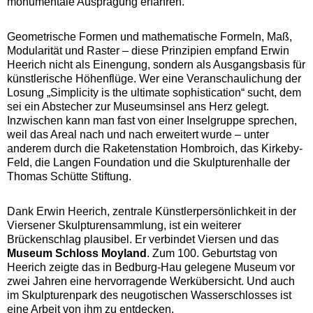
monumentale Ausprägung erfahren.
Geometrische Formen und mathematische Formeln, Maß,
Modularität und Raster – diese Prinzipien empfand Erwin
Heerich nicht als Einengung, sondern als Ausgangsbasis für
künstlerische Höhenflüge. Wer eine Veranschaulichung der
Losung „Simplicity is the ultimate sophistication“ sucht, dem
sei ein Abstecher zur Museumsinsel ans Herz gelegt.
Inzwischen kann man fast von einer Inselgruppe sprechen,
weil das Areal nach und nach erweitert wurde – unter
anderem durch die Raketenstation Hombroich, das Kirkeby-
Feld, die Langen Foundation und die Skulpturenhalle der
Thomas Schütte Stiftung.
Dank Erwin Heerich, zentrale Künstlerpersönlichkeit in der
Viersener Skulpturensammlung, ist ein weiterer
Brückenschlag plausibel. Er verbindet Viersen und das
Museum Schloss Moyland
. Zum 100. Geburtstag von
Heerich zeigte das in Bedburg-Hau gelegene Museum vor
zwei Jahren eine hervorragende Werkübersicht. Und auch
im Skulpturenpark des neugotischen Wasserschlosses ist
eine Arbeit von ihm zu entdecken.