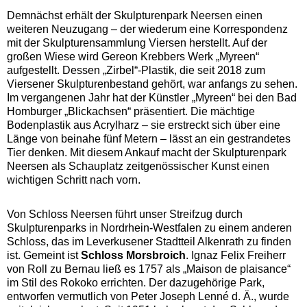
Demnächst erhält der Skulpturenpark Neersen einen
weiteren Neuzugang – der wiederum eine Korrespondenz
mit der Skulpturensammlung Viersen herstellt. Auf der
großen Wiese wird Gereon Krebbers Werk „Myreen“
aufgestellt. Dessen „Zirbel“-Plastik, die seit 2018 zum
Viersener Skulpturenbestand gehört, war anfangs zu sehen.
Im vergangenen Jahr hat der Künstler „Myreen“ bei den Bad
Homburger „Blickachsen“ präsentiert. Die mächtige
Bodenplastik aus Acrylharz – sie erstreckt sich über eine
Länge von beinahe fünf Metern – lässt an ein gestrandetes
Tier denken. Mit diesem Ankauf macht der Skulpturenpark
Neersen als Schauplatz zeitgenössischer Kunst einen
wichtigen Schritt nach vorn.
Von Schloss Neersen führt unser Streifzug durch
Skulpturenparks in Nordrhein-Westfalen zu einem anderen
Schloss, das im Leverkusener Stadtteil Alkenrath zu finden
ist. Gemeint ist
Schloss Morsbroich
. Ignaz Felix Freiherr
von Roll zu Bernau ließ es 1757 als „Maison de plaisance“
im Stil des Rokoko errichten. Der dazugehörige Park,
entworfen vermutlich von Peter Joseph Lenné d. Ä., wurde