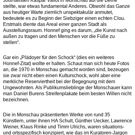
Journalisten Kaspar Vallot in Monschau auf die Beine
stellte, war etwas fundamental Anderes. Obwohl das Ganze
aus heutiger Warte ziemlich unspektakulär anmutet,
bedeutete es zu Beginn der Siebziger einen echten Clou.
Erstmals diente das Areal einer ganzen Stadt als
Ausstellungsraum. Honnef ging es darum, „die Kunst nach
außen zu tragen und den Menschen vor die Füße zu
stellen“.
Gar ein „Plädoyer für den Schock“ (dies ein weiteres
Honnef-Zitat) wollte er halten. Schaut man sich heute Fotos
an, die 1970 in Monschau gemacht worden sind, bezeugen
sie zwar nicht eben einen Kulturschock, wohl aber eine
merkliche Reserviertheit bei der Begegnung mit dem
Ungewohnten. Als Publikumslieblinge der Monschauer kann
man Daniel Burens Streifenplakate beim besten Willen nicht
bezeichnen.
Die in Monschau präsentierten Werke von rund 35
Künstlern, unter ihnen HA Schult, Günther Uecker, Lawrence
Weiner, Klaus Rinke und Timm Ulrichs, waren situations-
und ortsspezifisch konzipiert, wie das im Kuratoren-Jargon