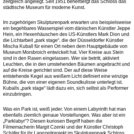
zeitgleich angelegt. Seit 1951 beherbergt das Schloss das
städtische Museum für moderne Kunst.
Im zugehörigen Skulpturenpark erwarten uns beispielsweise
ein begehbares Wasserspiel vom dänischen Künstler Jeppe
Hein, ein Hexenhäuschen des US-Künstlers Mark Dion und
die Lichtarbeit „park stage“, die der Düsseldorfer Künstler
Mischa Kuball für einen Ort neben dem Hauptgebäude von
Museum Morsbroich entwickelt hat. Vier Kreise aus Stein
sind in den Rasen eingelassen. Wer sie betritt, aktiviert
Leuchten, die in den umstehenden Bäumen angebracht und
auf die Kreise gerichtet sind. Der auf diese Weise
entstehende Kegel aus weißem Licht definiert eine winzige
Bühne, die von einer eigenen Soundkulisse unterlegt ist.
Kuballs „park stage“ lädt dazu ein, sich selbst als Performer
einzubringen.
Was ein Park ist, weiß jeder. Von einem Labyrinth hat man
ebenfalls ziemlich genaue Vorstellungen. Was aber ist ein
„Parklabyr“? Diesen kuriosen Begriff haben die
Filmemacherin Margit Czenki und der Künstler Christoph
Schäfer für ihr Langzeitprojekt im Skulpturenpark Schloss