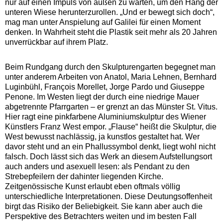
nur auf einen Impuls von außen zu warten, um den Hang der
unteren Wiese herunterzurollen. „Und er bewegt sich doch“,
mag man unter Anspielung auf Galilei für einen Moment
denken. In Wahrheit steht die Plastik seit mehr als 20 Jahren
unverrückbar auf ihrem Platz.
Beim Rundgang durch den Skulpturengarten begegnet man
unter anderem Arbeiten von Anatol, Maria Lehnen, Bernhard
Luginbühl, François Morellet, Jorge Pardo und Giuseppe
Penone. Im Westen liegt der durch eine niedrige Mauer
abgetrennte Pfarrgarten – er grenzt an das Münster St. Vitus.
Hier ragt eine pinkfarbene Aluminiumskulptur des Wiener
Künstlers Franz West empor. „Flause“ heißt die Skulptur, die
West bewusst nachlässig, ja kunstlos gestaltet hat. Wer
davor steht und an ein Phallussymbol denkt, liegt wohl nicht
falsch. Doch lässt sich das Werk an diesem Aufstellungsort
auch anders und asexuell lesen: als Pendant zu den
Strebepfeilern der dahinter liegenden Kirche.
Zeitgenössische Kunst erlaubt eben oftmals völlig
unterschiedliche Interpretationen. Diese Deutungsoffenheit
birgt das Risiko der Beliebigkeit. Sie kann aber auch die
Perspektive des Betrachters weiten und im besten Fall