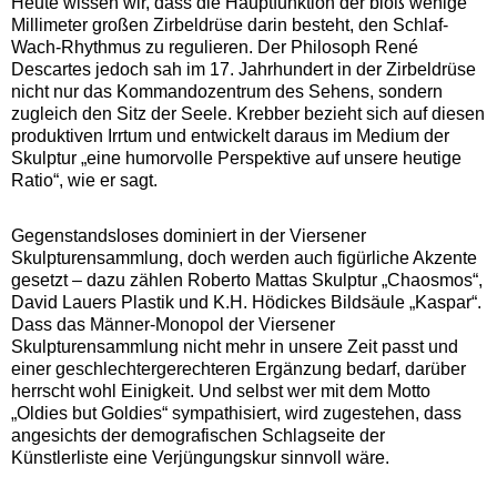
Heute wissen wir, dass die Hauptfunktion der bloß wenige
Millimeter großen Zirbeldrüse darin besteht, den Schlaf-
Wach-Rhythmus zu regulieren. Der Philosoph René
Descartes jedoch sah im 17. Jahrhundert in der Zirbeldrüse
nicht nur das Kommandozentrum des Sehens, sondern
zugleich den Sitz der Seele. Krebber bezieht sich auf diesen
produktiven Irrtum und entwickelt daraus im Medium der
Skulptur „eine humorvolle Perspektive auf unsere heutige
Ratio“, wie er sagt.
Gegenstandsloses dominiert in der Viersener
Skulpturensammlung, doch werden auch figürliche Akzente
gesetzt – dazu zählen Roberto Mattas Skulptur „Chaosmos“,
David Lauers Plastik und K.H. Hödickes Bildsäule „Kaspar“.
Dass das Männer-Monopol der Viersener
Skulpturensammlung nicht mehr in unsere Zeit passt und
einer geschlechtergerechteren Ergänzung bedarf, darüber
herrscht wohl Einigkeit. Und selbst wer mit dem Motto
„Oldies but Goldies“ sympathisiert, wird zugestehen, dass
angesichts der demografischen Schlagseite der
Künstlerliste eine Verjüngungskur sinnvoll wäre.