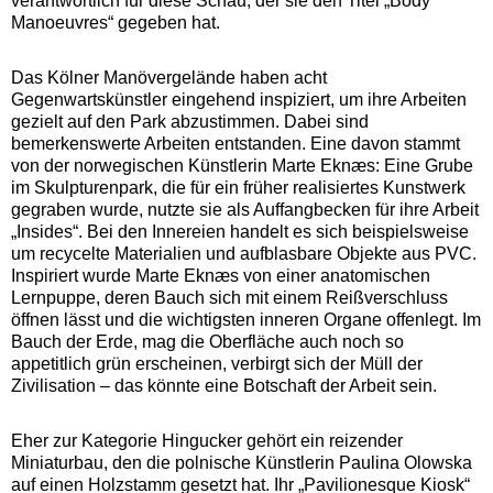
verantwortlich für diese Schau, der sie den Titel „Body
Manoeuvres“ gegeben hat.
Das Kölner Manövergelände haben acht
Gegenwartskünstler eingehend inspiziert, um ihre Arbeiten
gezielt auf den Park abzustimmen. Dabei sind
bemerkenswerte Arbeiten entstanden. Eine davon stammt
von der norwegischen Künstlerin Marte Eknæs: Eine Grube
im Skulpturenpark, die für ein früher realisiertes Kunstwerk
gegraben wurde, nutzte sie als Auffangbecken für ihre Arbeit
„Insides“. Bei den Innereien handelt es sich beispielsweise
um recycelte Materialien und aufblasbare Objekte aus PVC.
Inspiriert wurde Marte Eknæs von einer anatomischen
Lernpuppe, deren Bauch sich mit einem Reißverschluss
öffnen lässt und die wichtigsten inneren Organe offenlegt. Im
Bauch der Erde, mag die Oberfläche auch noch so
appetitlich grün erscheinen, verbirgt sich der Müll der
Zivilisation – das könnte eine Botschaft der Arbeit sein.
Eher zur Kategorie Hingucker gehört ein reizender
Miniaturbau, den die polnische Künstlerin Paulina Olowska
auf einen Holzstamm gesetzt hat. Ihr „Pavilionesque Kiosk“