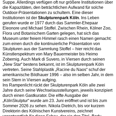
Suppe. Allerdings verfügen oft nur größere Institutionen über
die Kapazitäten, den beträchtlichen Aufwand für solche
Outdoor-Präsentationen zu schultern. Eine dieser
Institutionen ist der
Skulpturenpark Köln
. Ins Leben
gerufen wurde er 1977 durch das Sammler-Ehepaar
Eleonore und Michael Stoffel. Zwischen Rhein, Kölner Zoo,
Flora und Botanischem Garten gelegen, hat sich das
Museum unter freiem Himmel rasch einen Namen gemacht:
zum einen durch die kontinuierliche Präsentation von
Skulpturen aus der Sammlung Stoffel – hier reicht das
Künstlerspektrum von Mary Bauermeister bis Heimo
Zobernig. Auch Mark di Suvero, in Viersen durch seinen
„New Star“ bestens bekannt, ist im Skulpturenpark Köln
vertreten. Seine Stahlplastik „Racine du Naos“ schuf der
amerikanische Bildhauer 1996 – also im selben Jahr, in dem
sein Stern in Viersen aufging.
Ins Rampenlicht rückt der Skulpturenpark Köln alle zwei
Jahre durch seine Wechselausstellungen, jeweils konzipiert
durch einen Gastkurator. Die elfte Ausgabe der
„KölnSkulptur“ wurde am 23. Juni eröffnet und ist bis zum
Sommer 2026 zu sehen. Nikola Dietrich, bis vor kurzem
Direktorin des Kölnischen Kunstvereins, zeichnet