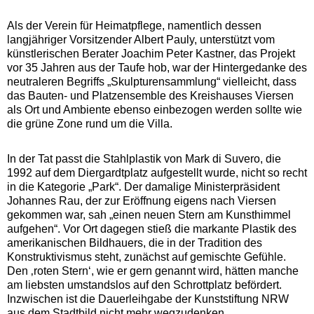
Als der Verein für Heimatpflege, namentlich dessen
langjähriger Vorsitzender Albert Pauly, unterstützt vom
künstlerischen Berater Joachim Peter Kastner, das Projekt
vor 35 Jahren aus der Taufe hob, war der Hintergedanke des
neutraleren Begriffs „Skulpturensammlung“ vielleicht, dass
das Bauten- und Platzensemble des Kreishauses Viersen
als Ort und Ambiente ebenso einbezogen werden sollte wie
die grüne Zone rund um die Villa.
In der Tat passt die Stahlplastik von Mark di Suvero, die
1992 auf dem Diergardtplatz aufgestellt wurde, nicht so recht
in die Kategorie „Park“. Der damalige Ministerpräsident
Johannes Rau, der zur Eröffnung eigens nach Viersen
gekommen war, sah „einen neuen Stern am Kunsthimmel
aufgehen“. Vor Ort dagegen stieß die markante Plastik des
amerikanischen Bildhauers, die in der Tradition des
Konstruktivismus steht, zunächst auf gemischte Gefühle.
Den ‚roten Stern‘, wie er gern genannt wird, hätten manche
am liebsten umstandslos auf den Schrottplatz befördert.
Inzwischen ist die Dauerleihgabe der Kunststiftung NRW
aus dem Stadtbild nicht mehr wegzudenken.