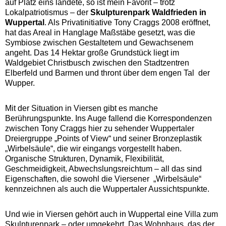
auf Platz eins landete, so ist mein Favorit – trotz
Lokalpatriotismus – der
Skulpturenpark Waldfrieden in
Wuppertal
. Als Privatinitiative Tony Craggs 2008 eröffnet,
hat das Areal in Hanglage Maßstäbe gesetzt, was die
Symbiose zwischen Gestaltetem und Gewachsenem
angeht. Das 14 Hektar große Grundstück liegt im
Waldgebiet Christbusch zwischen den Stadtzentren
Elberfeld und Barmen und thront über dem engen Tal der
Wupper.
Mit der Situation in Viersen gibt es manche
Berührungspunkte. Ins Auge fallend die Korrespondenzen
zwischen Tony Craggs hier zu sehender Wuppertaler
Dreiergruppe „Points of View“ und seiner Bronzeplastik
„Wirbelsäule“, die wir eingangs vorgestellt haben.
Organische Strukturen, Dynamik, Flexibilität,
Geschmeidigkeit, Abwechslungsreichtum – all das sind
Eigenschaften, die sowohl die Viersener „Wirbelsäule“
kennzeichnen als auch die Wuppertaler Aussichtspunkte.
Und wie in Viersen gehört auch in Wuppertal eine Villa zum
Skulpturenpark – oder umgekehrt. Das Wohnhaus, das der