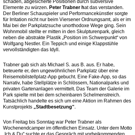
schaden, abgesicherte Positionen durch subversive
Elemente zu würzen.
Peter Trabner h
at das verstanden.
Der Berliner Schauspieler und Performancekünstler sorgte
für Irritation nicht nur beim Viersener Ordnungsamt, als er im
Mai bei der Parkplatzsuche unorthodoxe Wege ging. Sein
Wohnmobil stellte er mitten in den Skulpturenpark, gleich
neben die abstrakte Plastik „Position im Schwerpunkt“ von
Wolfgang Nestler. Ein Teppich und einige Klappstühle
vervollständigten das Idyll.
Trabner gab sich als Michael S. aus B. aus. Er habe,
beteuerte er, den ungewöhnlichen Parkplatz über eine
Reisemobilstellplatz-App gebucht. Eine Fake-App, so das
Narrativ, habe Stellplätze in Schlössern, Nationalparks und
privaten Gartenanlagen vermittelt. Das Team der Galerie im
Park spielte mit bei dem scheinbaren Schelmenstreich.
Tatsächlich handelte es sich um eine Aktion im Rahmen des
Kunstprojekts
„Stadtbesetzung“
.
Von Freitag bis Sonntag war Peter Trabner als
Wochenendcamper im öffentlichen Einsatz. Unter dem Motto
„Ich & Du“ suchte er das Gespräch mit vorbeikommenden