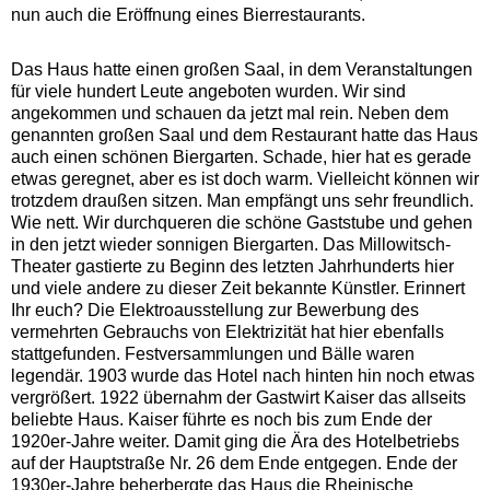
nun auch die Eröffnung eines Bierrestaurants.
Das Haus hatte einen großen Saal, in dem Veranstaltungen
für viele hundert Leute angeboten wurden. Wir sind
angekommen und schauen da jetzt mal rein. Neben dem
genannten großen Saal und dem Restaurant hatte das Haus
auch einen schönen Biergarten. Schade, hier hat es gerade
etwas geregnet, aber es ist doch warm. Vielleicht können wir
trotzdem draußen sitzen. Man empfängt uns sehr freundlich.
Wie nett. Wir durchqueren die schöne Gaststube und gehen
in den jetzt wieder sonnigen Biergarten. Das Millowitsch-
Theater gastierte zu Beginn des letzten Jahrhunderts hier
und viele andere zu dieser Zeit bekannte Künstler. Erinnert
Ihr euch? Die Elektroausstellung zur Bewerbung des
vermehrten Gebrauchs von Elektrizität hat hier ebenfalls
stattgefunden. Festversammlungen und Bälle waren
legendär. 1903 wurde das Hotel nach hinten hin noch etwas
vergrößert. 1922 übernahm der Gastwirt Kaiser das allseits
beliebte Haus. Kaiser führte es noch bis zum Ende der
1920er-Jahre weiter. Damit ging die Ära des Hotelbetriebs
auf der Hauptstraße Nr. 26 dem Ende entgegen. Ende der
1930er-Jahre beherbergte das Haus die Rheinische