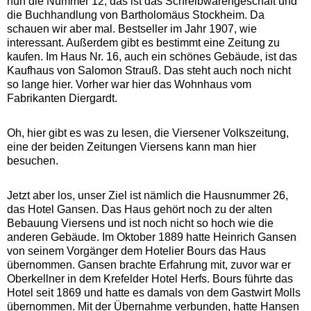
nun die Nummer 12, das ist das Schreibwarengeschäft und
die Buchhandlung von Bartholomäus Stockheim. Da
schauen wir aber mal. Bestseller im Jahr 1907, wie
interessant. Außerdem gibt es bestimmt eine Zeitung zu
kaufen. Im Haus Nr. 16, auch ein schönes Gebäude, ist das
Kaufhaus von Salomon Strauß. Das steht auch noch nicht
so lange hier. Vorher war hier das Wohnhaus vom
Fabrikanten Diergardt.
Oh, hier gibt es was zu lesen, die Viersener Volkszeitung,
eine der beiden Zeitungen Viersens kann man hier
besuchen.
Jetzt aber los, unser Ziel ist nämlich die Hausnummer 26,
das Hotel Gansen. Das Haus gehört noch zu der alten
Bebauung Viersens und ist noch nicht so hoch wie die
anderen Gebäude. Im Oktober 1889 hatte Heinrich Gansen
von seinem Vorgänger dem Hotelier Bours das Haus
übernommen. Gansen brachte Erfahrung mit, zuvor war er
Oberkellner in dem Krefelder Hotel Herfs. Bours führte das
Hotel seit 1869 und hatte es damals von dem Gastwirt Molls
übernommen. Mit der Übernahme verbunden, hatte Hansen