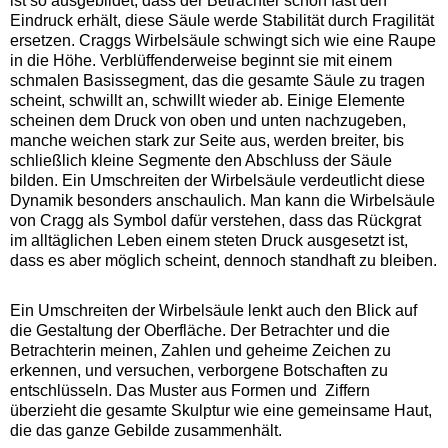
ist so ausgebildet, dass der Betrachter schon fast den
Eindruck erhält, diese Säule werde Stabilität durch Fragilität
ersetzen. Craggs Wirbelsäule schwingt sich wie eine Raupe
in die Höhe. Verblüffenderweise beginnt sie mit einem
schmalen Basissegment, das die gesamte Säule zu tragen
scheint, schwillt an, schwillt wieder ab. Einige Elemente
scheinen dem Druck von oben und unten nachzugeben,
manche weichen stark zur Seite aus, werden breiter, bis
schließlich kleine Segmente den Abschluss der Säule
bilden. Ein Umschreiten der Wirbelsäule verdeutlicht diese
Dynamik besonders anschaulich. Man kann die Wirbelsäule
von Cragg als Symbol dafür verstehen, dass das Rückgrat
im alltäglichen Leben einem steten Druck ausgesetzt ist,
dass es aber möglich scheint, dennoch standhaft zu bleiben.
Ein Umschreiten der Wirbelsäule lenkt auch den Blick auf
die Gestaltung der Oberfläche. Der Betrachter und die
Betrachterin meinen, Zahlen und geheime Zeichen zu
erkennen, und versuchen, verborgene Botschaften zu
entschlüsseln. Das Muster aus Formen und Ziffern
überzieht die gesamte Skulptur wie eine gemeinsame Haut,
die das ganze Gebilde zusammenhält.