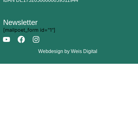
IBAN DE17320500000059311944
Newsletter
[mailpoet_form id="1"]
Webdesign by Weis Digital